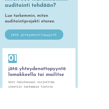
auditointi tehdään?
Lue tarkemmin, miten
auditointiprojekti etenee.
jätä yhteydenottopyyntö
01
jätä yhteydenottopyyntö
lomakkeella tai mailitse
Voit halutessasi kirjoittaa
viestiin tarkempia tietoja
toiveista ja mahdollisista
kipukohteista markkinoinnin
suhteen.