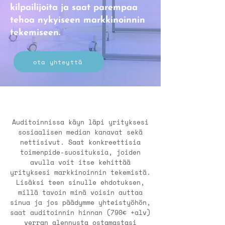
kilpailijoita ja saat parempaa
tehoa nykyiseen markkinoinnin
tekemiseen.
ota yhteyttä
Auditoinnissa käyn läpi yrityksesi
sosiaalisen median kanavat sekä
nettisivut. Saat konkreettisia
toimenpide-suosituksia, joiden
avulla voit itse kehittää
yrityksesi markkinoinnin tekemistä.
Lisäksi teen sinulle ehdotuksen,
millä tavoin minä voisin auttaa
sinua ja jos päädymme yhteistyöhön,
saat auditoinnin hinnan (790€ +alv)
verran alennusta ostamastasi