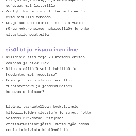
sujuvuus eri laitteilla
Analytiikka – mistä liikenne tulee ja
mitä sivuilla tehdään
Kevyt seo-auditointi - miten sivusto
näkyy hakukoneissa nykyisellään ja onko
sivustolla puutteita
sisällöt ja visuaalinen ilme
Millaisia sisältöjä kulutetaan eniten
somessa ja sivuilla?
Miten sisältöjä voisi kehittää ja
hyödyntää eri muodoissa?
Onko yrityksen visuaalinen ilme
tunnistettava ja johdonmukainen
kanavasta toiseen?
Lisäksi tarkastellaan keskeisimpien
kilpailijoiden sivustoja ja somea, jotta
voidaan kirkastaa yrityksen
erottautumistekijöitä, mutta myös saada
oppia toimivista käytännöistä.