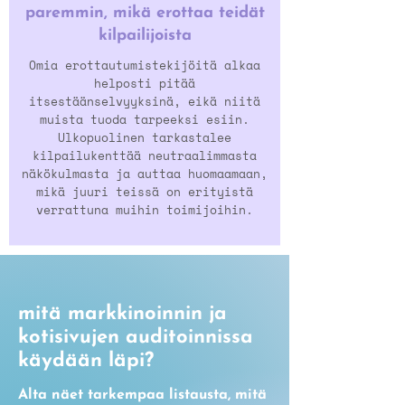
paremmin, mikä erottaa teidät
kilpailijoista
Omia erottautumistekijöitä alkaa
helposti pitää
itsestäänselvyyksinä, eikä niitä
muista tuoda tarpeeksi esiin.
Ulkopuolinen tarkastalee
kilpailukenttää neutraalimmasta
näkökulmasta ja auttaa huomaamaan,
mikä juuri teissä on erityistä
verrattuna muihin toimijoihin.
mitä markkinoinnin ja
kotisivujen auditoinnissa
käydään läpi?
Alta näet tarkempaa listausta, mitä