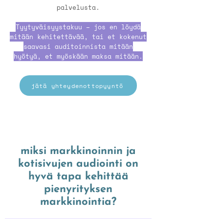
palvelusta.
Tyytyväisyystakuu – jos en löydä
mitään kehitettävää, tai et kokenut
saavasi auditoinnista mitään
hyötyä, et myöskään maksa mitään.
jätä yhteydenottopyyntö
miksi markkinoinnin ja
kotisivujen audiointi on
hyvä tapa kehittää
pienyrityksen
markkinointia?