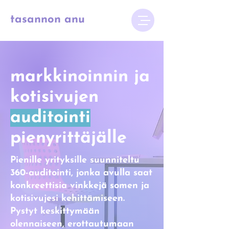
tasannon anu
markkinoinnin ja
kotisivujen
auditointi
pienyrittäjälle
Pienille yrityksille suunniteltu
360-auditointi, jonka avulla saat
konkreettisia vinkkejä somen ja
kotisivujesi kehittämiseen.
Pystyt keskittymään
olennaiseen, erottautumaan