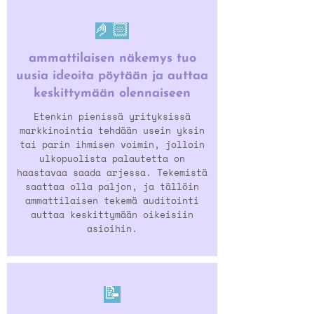
🤌🏻
ammattilaisen näkemys tuo
uusia ideoita pöytään ja auttaa
keskittymään olennaiseen
Etenkin pienissä yrityksissä
markkinointia tehdään usein yksin
tai parin ihmisen voimin, jolloin
ulkopuolista palautetta on
haastavaa saada arjessa. Tekemistä
saattaa olla paljon, ja tällöin
ammattilaisen tekemä auditointi
auttaa keskittymään oikeisiin
asioihin.
📝