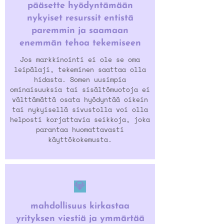
pääsette hyödyntämään
nykyiset resurssit entistä
paremmin ja saamaan
enemmän tehoa tekemiseen
Jos markkinointi ei ole se oma
leipälaji, tekeminen saattaa olla
hidasta. Somen uusimpia
ominaisuuksia tai sisältömuotoja ei
välttämättä osata hyödyntää oikein
tai nykyisellä sivustolla voi olla
helposti korjattavia seikkoja, joka
parantaa huomattavasti
käyttökokemusta.
💎
mahdollisuus kirkastaa
yrityksen viestiä ja ymmärtää