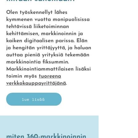
Olen työskennellyt lähes
kymmenen vuotta monipuolisissa
tehtävissä liiketoiminnan
kehittämisen, markkinoinnin ja
kaiken digitaalisen parissa. Elän
ja hengitän yrittäjyyttä, ja haluan
auttaa pieniä yrityksiä tekemään
markkinointia fiksummin.
Markkinointiammattilaisen lisäksi
toimin myös
tuoreena
verkkokauppayrittäjänä
.
lue lisää
miten 360-markkinoinnin