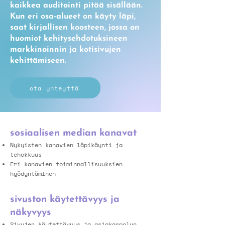
kaikkea auditointi pitää sisällään.
Kun eri osa-alueet on käyty läpi,
saat kirjallisen koosteen, jossa on
huomiot kehitysehdotuksineen
markkinoinnin ja kotisivujen
kehittämiseen.
ota yhteyttä
sosiaalisen median kanavat
Nykyisten kanavien läpikäynti ja
tehokkuus
Eri kanavien toiminnallisuuksien
hyödyntäminen
sivuston käytettävyys ja
näkyvyys
Sivujen käytettävyys ja asiakaspolun