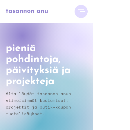
tasannon anu
pieniä
pohdintoja,
päivityksiä ja
projekteja
Alta löydät tasannon anun
viimeisimmät kuulumiset,
projektit ja putik-kaupan
tuotelisäykset.