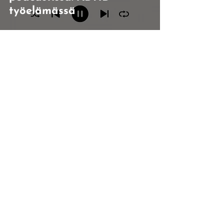
työelämässä
laita tasannolle
mailia
anu tasanto
yrittäjä itse
anu@tasannonanu.com
tasannon anu oy
y-tunnus 3491710-8