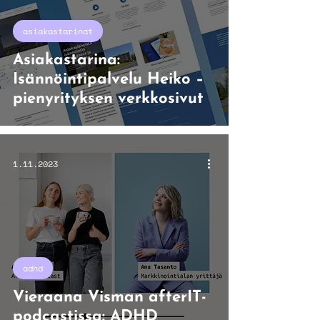
asiakastarinat
Asiakastarina:
Isännöintipalvelu Heiko –
pienyrityksen verkkosivut
1.11.2023
adhd
Vieraana Visman afterIT-
podcastissa: ADHD