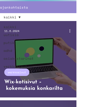
ajankohtaista
kaikki
kaikki
11.6.2024
uutisia
putik
adhd
asiakastarinat
verkkosivut
verkkosivut
Wix-kotisivut –
kokemuksia konkarilta